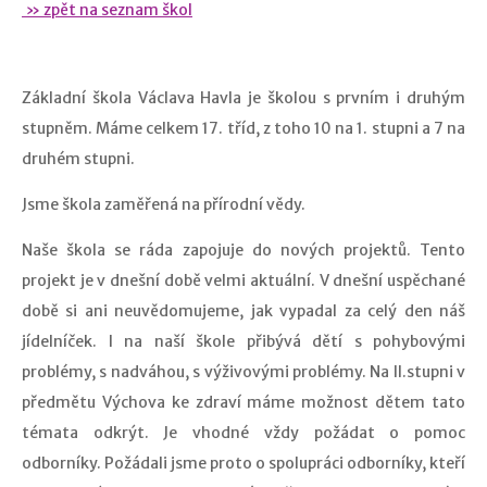
» zpět na seznam škol
Základní škola Václava Havla je školou s prvním i druhým
stupněm. Máme celkem 17. tříd, z toho 10 na 1. stupni a 7 na
druhém stupni.
Jsme škola zaměřená na přírodní vědy.
Naše škola se ráda zapojuje do nových projektů. Tento
projekt je v dnešní době velmi aktuální. V dnešní uspěchané
době si ani neuvědomujeme, jak vypadal za celý den náš
jídelníček. I na naší škole přibývá dětí s pohybovými
problémy, s nadváhou, s výživovými problémy. Na II.stupni v
předmětu Výchova ke zdraví máme možnost dětem tato
témata odkrýt. Je vhodné vždy požádat o pomoc
odborníky. Požádali jsme proto o spolupráci odborníky, kteří