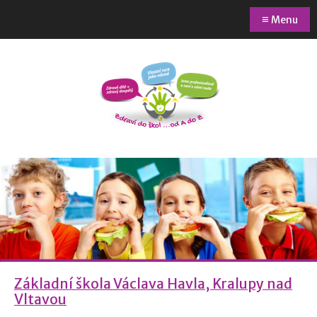
≡
Menu
Základní škola Václava Havla, Kralupy nad
Vltavou