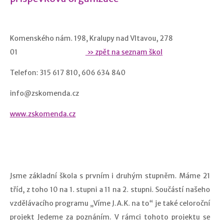
Komenského nám. 198, Kralupy nad Vltavou, 278
01
» zpět na seznam škol
Telefon: 315 617 810, 606 634 840
info@zskomenda.cz
www.zskomenda.cz
Jsme základní škola s prvním i druhým stupněm. Máme 21
tříd, z toho 10 na 1. stupni a 11 na 2. stupni. Součástí našeho
vzdělávacího programu „Víme J.A.K. na to“ je také celoroční
projekt Jedeme za poznáním. V rámci tohoto projektu se