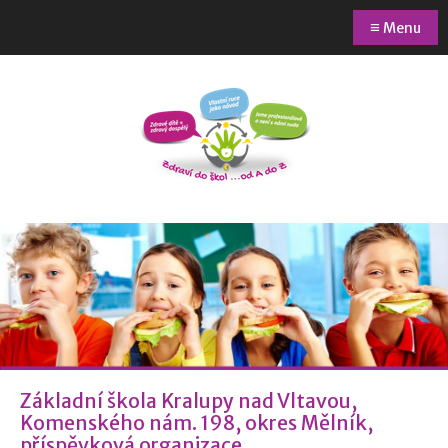
≡
Menu
Základní škola Kralupy nad Vltavou,
Komenského nám. 198, okres Mělník,
příspěvková organizace