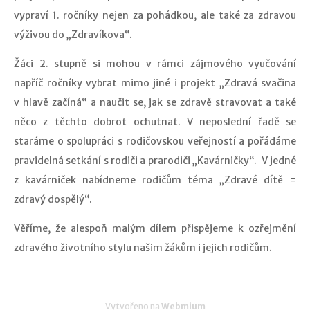
vypraví 1. ročníky nejen za pohádkou, ale také za zdravou
výživou do „Zdravíkova“.
Žáci 2. stupně si mohou v rámci zájmového vyučování
napříč ročníky vybrat mimo jiné i projekt „Zdravá svačina
v hlavě začíná“ a naučit se, jak se zdravě stravovat a také
něco z těchto dobrot ochutnat. V neposlední řadě se
staráme o spolupráci s rodičovskou veřejností a pořádáme
pravidelná setkání s rodiči a prarodiči „Kavárničky“. V jedné
z kavárniček nabídneme rodičům téma „Zdravé dítě =
zdravý dospělý“.
Věříme, že alespoň malým dílem přispějeme k ozřejmění
zdravého životního stylu našim žákům i jejich rodičům.
Vytvořeno na
Webmium