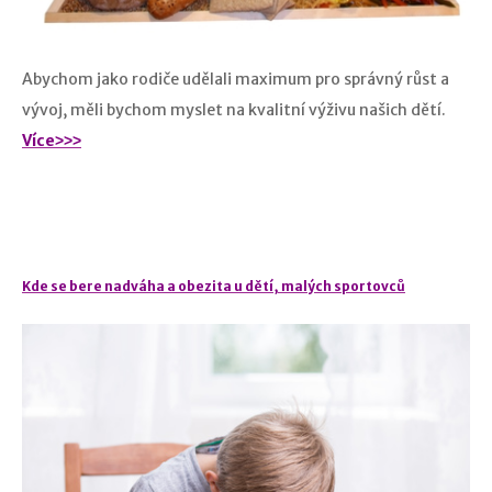
Abychom jako rodiče udělali maximum pro správný růst a
vývoj, měli bychom myslet na kvalitní výživu našich dětí.
Více˃˃˃
Kde se bere nadváha a obezita u dětí, malých sportovců