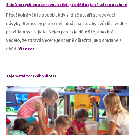
5 tipů na rychlou a zdravou večeři pro děti nejen školkou povinné
Předškolní věk je období, kdy si dítě utváří stravovací
návyky. Rodiče by proto měli dbát na to, aby své děti vedli k
pravidelnosti v jídle. Nejen proto je důležité, aby dítě
vědělo, že zdravá večeře je stejně důležitá jako snídaně a
oběd.
Více˃˃˃
Tajemství zdravého dítěte