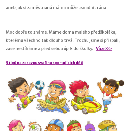
aneb jak si zaměstnaná máma může usnadnit rána
Moc dobře to známe. Máme doma malého předškoláka,
kterému všechno tak dlouho trvá. Trochu jsme si přispali,
zase nestíháme a před sebou úprk do školky.
Více˃˃˃
5 tipů na zdravou svačinu sportujících dětí