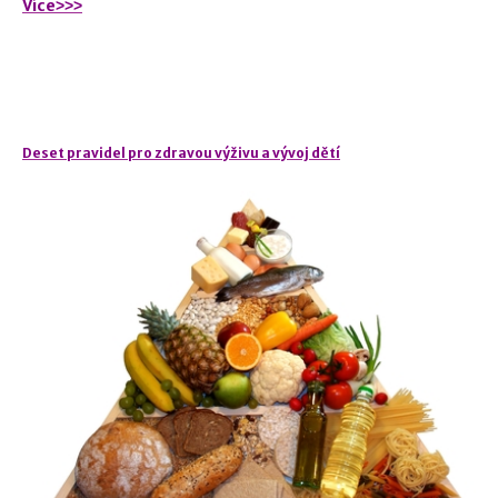
Více˃˃˃
Deset pravidel pro zdravou výživu a vývoj dětí