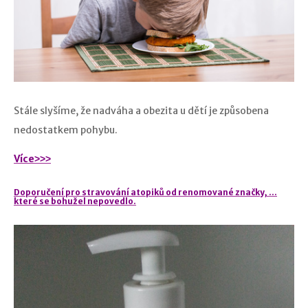
Stále slyšíme, že nadváha a obezita u dětí je způsobena
nedostatkem pohybu.
Více˃˃˃
Doporučení pro stravování atopiků od renomované značky, …
které se bohužel nepovedlo.