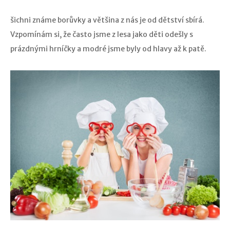
šichni známe borůvky a většina z nás je od dětství sbírá.
Vzpomínám si, že často jsme z lesa jako děti odešly s
prázdnými hrníčky a modré jsme byly od hlavy až k patě.