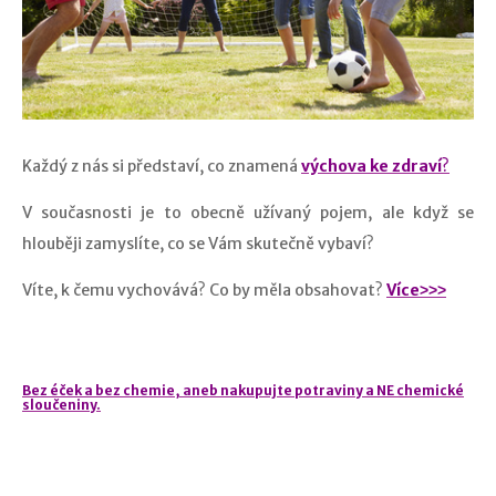
Každý z nás si představí, co znamená
výchova ke zdraví
?
V současnosti je to obecně užívaný pojem, ale když se
hlouběji zamyslíte, co se Vám skutečně vybaví?
Víte, k čemu vychovává? Co by měla obsahovat?
Více˃˃˃
Bez éček a bez chemie, aneb nakupujte potraviny a NE chemické
sloučeniny.