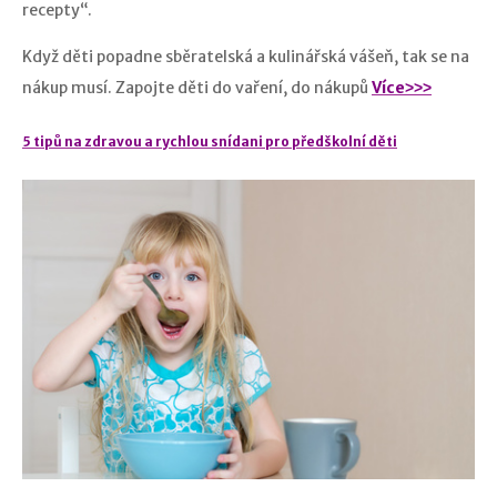
recepty“.
Když děti popadne sběratelská a kulinářská vášeň, tak se na
nákup musí. Zapojte děti do vaření, do nákupů
Více˃˃˃
5 tipů na zdravou a rychlou snídani pro předškolní děti