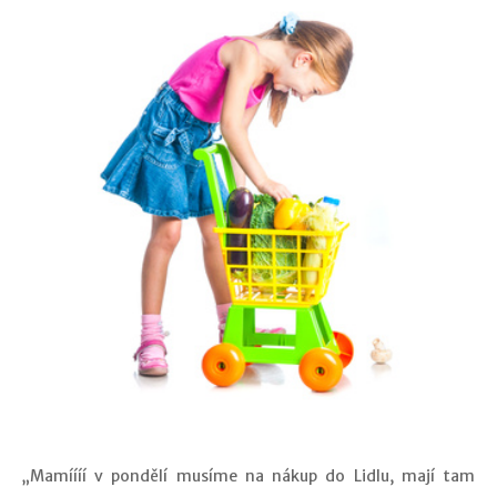
​„Mamíííí v pondělí musíme na nákup do Lidlu, mají tam