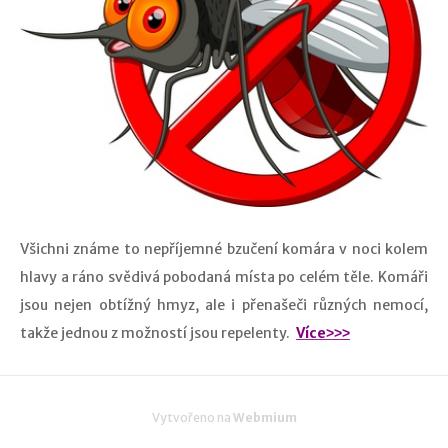
Všichni známe to nepříjemné bzučení komára v noci kolem
hlavy a ráno svědivá pobodaná místa po celém těle. Komáři
jsou nejen obtížný hmyz, ale i přenašeči různých nemocí,
takže jednou z možností jsou repelenty.
Více˃˃˃
Vytvořeno na
Webmium