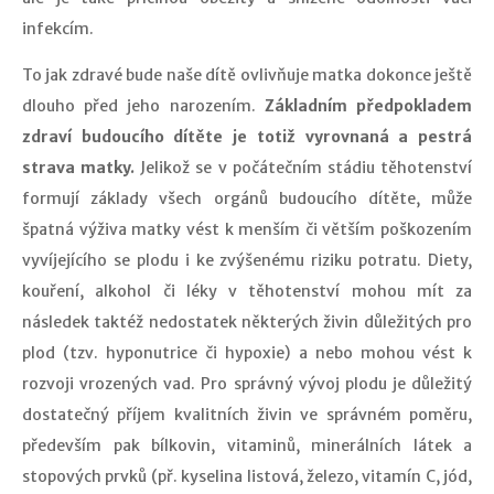
infekcím.
To jak zdravé bude naše dítě ovlivňuje matka dokonce ještě
dlouho před jeho narozením.
Základním předpokladem
zdraví budoucího dítěte je totiž vyrovnaná a pestrá
strava matky.
Jelikož se v počátečním stádiu těhotenství
formují základy všech orgánů budoucího dítěte, může
špatná výživa matky vést k menším či větším poškozením
vyvíjejícího se plodu i ke zvýšenému riziku potratu. Diety,
kouření, alkohol či léky v těhotenství mohou mít za
následek taktéž nedostatek některých živin důležitých pro
plod (tzv. hyponutrice či hypoxie) a nebo mohou vést k
rozvoji vrozených vad. Pro správný vývoj plodu je důležitý
dostatečný příjem kvalitních živin ve správném poměru,
především pak bílkovin, vitaminů, minerálních látek a
stopových prvků (př. kyselina listová, železo, vitamín C, jód,