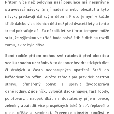
Přitom
více než polovina naší populace má nesprávné
stravovací návyky
(mají nadváhu nebo obezitu) a tyto
návyky předávají dál svým dětem. Proto je nyní v každé
třídě daleko víc obézních dětí než před dvaceti lety a tento
trend pokračuje dál. Za několik let se tímto tempem může
stát, že výjimkou ve třídě bude právě štíhlé dítě na rozdíl
tomu, jak to bylo dříve.
Sami rodiče přitom mohou své ratolesti před obezitou
vcelku snadno uchránit.
A to dokonce bez drastických diet
či drahých a často nedostupných opatření. Stačí do
každodenního režimu dítěte zařadit pár pravidel: pestrou
stravu, přiměřený pohyb a upravit životosprávu
dané rodiny. Z jídelníčku vyloučit sladké nápoje, fast foody,
polotovary… naopak dbát na dostatečný příjem ovoce,
zeleniny a zařadit více prospěšných tuků (např. řepkového
oleje, oříšky a semínka).
Prevence obezity spočívá v