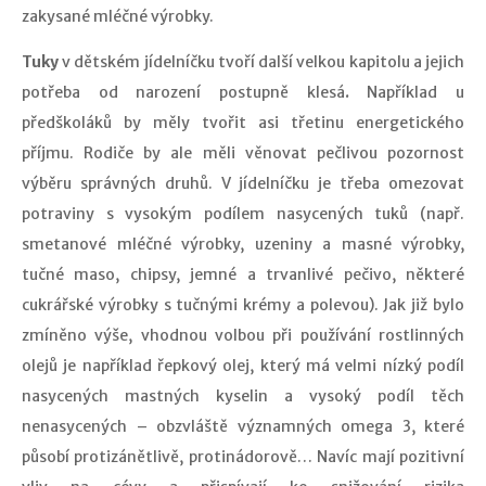
zakysané mléčné výrobky.
Tuky
v dětském jídelníčku tvoří další velkou kapitolu a jejich
potřeba od narození postupně klesá
.
Například u
předškoláků by měly tvořit asi třetinu energetického
příjmu. Rodiče by ale měli věnovat pečlivou pozornost
výběru správných druhů. V jídelníčku je třeba omezovat
potraviny s vysokým podílem nasycených tuků (např.
smetanové mléčné výrobky, uzeniny a masné výrobky,
tučné maso, chipsy, jemné a trvanlivé pečivo, některé
cukrářské výrobky s tučnými krémy a polevou). Jak již bylo
zmíněno výše, vhodnou volbou při používání rostlinných
olejů je například řepkový olej, který má velmi nízký podíl
nasycených mastných kyselin a vysoký podíl těch
nenasycených – obzvláště významných omega 3, které
působí protizánětlivě, protinádorově… Navíc mají pozitivní