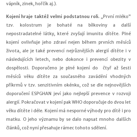
vápník, zinek, hořčík aj.).
Kojení
hraje taktéž velmi podstatnou roli.
„První mléko“
tzv. kolostrum je bohaté na bílkoviny a další
nepostradatelné látky, které zvyšují imunitu dítěte. Plné
kojení ovlivňuje jeho zdraví nejen během prvních měsíců
života, ale je také prevencí nejrůznějších alergií dítěte i v
následujících letech, nebo dokonce i prevencí obezity v
dospělosti. Doporučeno je plné kojení do čtyř až šesti
měsíců věku dítěte za současného zavádění vhodných
příkrmů v tzv. senzitivním okénku, což se dle nejnovějších
doporučení ESPGHAN jeví jako nejlepší prevence v rozvoji
alergií. Pokračovat v kojení pak WHO doporučuje do dvou let
věku dítěte i déle. Kojení má nesporné výhody pro dítě i pro
matku. O jeho významu by se dalo napsat mnoho dalších
článků, což nyní přesahuje rámec tohoto sdělení.