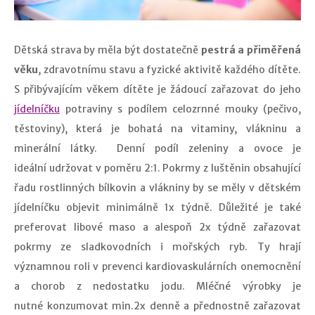
Dětská strava by měla být dostatečně
pestrá a přiměřená
věku
, zdravotnímu stavu a fyzické aktivitě každého dítěte.
S přibývajícím věkem dítěte je žádoucí zařazovat do jeho
jídelníčku
potraviny s podílem celozrnné mouky (pečivo,
těstoviny), která je bohatá na vitaminy, vlákninu a
minerální látky. Denní podíl zeleniny a ovoce je
ideální udržovat v poměru 2:1. Pokrmy z luštěnin obsahující
řadu rostlinných bílkovin a vlákniny by se měly v dětském
jídelníčku objevit minimálně 1x týdně. Důležité je také
preferovat libové maso a alespoň 2x týdně zařazovat
pokrmy ze sladkovodních i mořských ryb. Ty hrají
významnou roli v prevenci kardiovaskulárních onemocnění
a chorob z nedostatku jodu. Mléčné výrobky je
nutné konzumovat min.2x denně a přednostně zařazovat