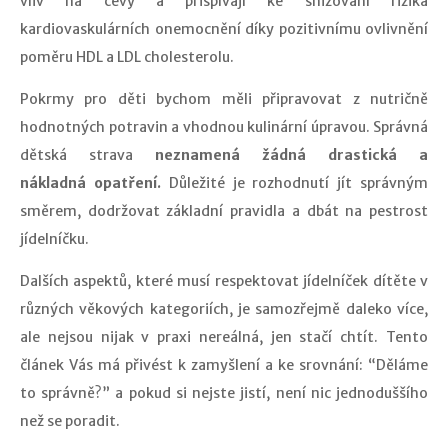
vliv na cévy a přispívají ke snižování rizika
kardiovaskulárních onemocnění díky pozitivnímu ovlivnění
poměru HDL a LDL cholesterolu.
Pokrmy pro děti bychom měli připravovat z nutričně
hodnotných potravin a vhodnou kulinární úpravou. Správná
dětská strava
neznamená žádná drastická a
nákladná opatření.
Důležité je rozhodnutí jít správným
směrem, dodržovat základní pravidla a dbát na pestrost
jídelníčku.
Dalších aspektů, které musí respektovat jídelníček dítěte v
různých věkových kategoriích, je samozřejmě daleko více,
ale nejsou nijak v praxi nereálná, jen stačí chtít. Tento
článek Vás má přivést k zamyšlení a ke srovnání: “Děláme
to správně?” a pokud si nejste jistí, není nic jednoduššího
než se poradit.