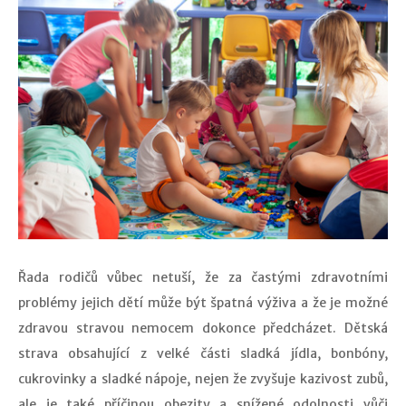
Řada rodičů vůbec netuší, že za častými zdravotními
problémy jejich dětí může být špatná výživa a že je možné
zdravou stravou nemocem dokonce předcházet. Dětská
strava obsahující z velké části sladká jídla, bonbóny,
cukrovinky a sladké nápoje, nejen že zvyšuje kazivost zubů,
ale je také příčinou obezity a snížené odolnosti vůči