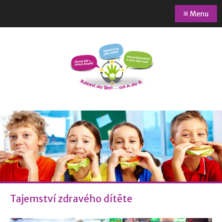
≡
Menu
Tajemství zdravého dítěte