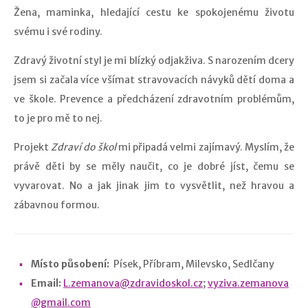
Žena, maminka, hledající cestu ke spokojenému životu
svému i své rodiny.
Zdravý životní styl je mi blízký odjakživa. S narozením dcery
jsem si začala více všímat stravovacích návyků dětí doma a
ve škole. Prevence a předcházení zdravotním problémům,
to je pro mě to nej.
Projekt
Zdraví do škol
mi připadá velmi zajímavý. Myslím, že
právě děti by se měly naučit, co je dobré jíst, čemu se
vyvarovat. No a jak jinak jim to vysvětlit, než hravou a
zábavnou formou.
Místo působení:
Písek, Příbram, Milevsko, Sedlčany
Email:
L.zemanova@zdravidoskol.cz
;
vyziva.zemanova
@gmail.com