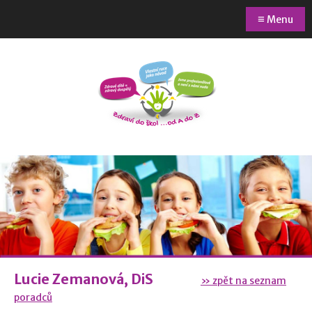
≡
Menu
Lucie Zemanová, DiS
» zpět na seznam
poradců