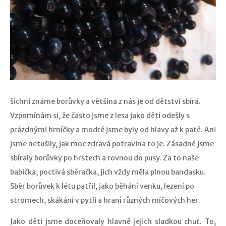
šichni známe borůvky a většina z nás je od dětství sbírá.
Vzpomínám si, že často jsme z lesa jako děti odešly s
prázdnými hrníčky a modré jsme byly od hlavy až k patě. Ani
jsme netušily, jak moc zdravá potravina to je. Zásadně jsme
sbíraly borůvky po hrstech a rovnou do pusy. Za to naše
babička, poctivá sběračka, jich vždy měla plnou bandasku.
Sběr borůvek k létu patřil, jako běhání venku, lezení po
stromech, skákání v pytli a hraní různých míčových her.
Jako děti jsme doceňovaly hlavně jejich sladkou chuť. To,