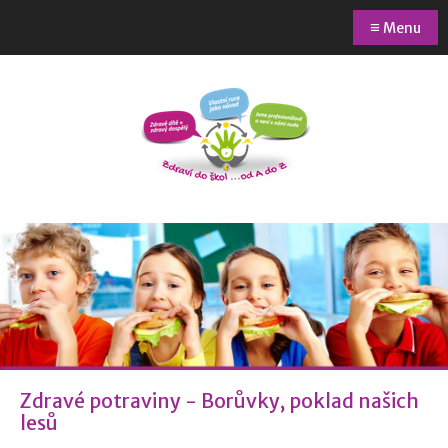
≡
Menu
Zdravé potraviny - Borůvky, poklad našich
lesů