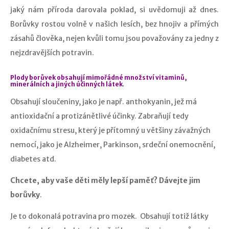
jaký nám příroda darovala poklad, si uvědomuji až dnes.
Borůvky rostou volně v našich lesích, bez hnojiv a přímých
zásahů člověka, nejen kvůli tomu jsou považovány za jedny z
nejzdravějších potravin.
Plody borůvek obsahují mimořádné množství vitaminů,
minerálních a jiných účinných látek
.
Obsahují sloučeniny, jako je např. anthokyanin, jež má
antioxidační a protizánětlivé účinky. Zabraňují tedy
oxidačnímu stresu, který je přítomný u většiny závažných
nemocí, jako je Alzheimer, Parkinson, srdeční onemocnění,
diabetes atd.
Chcete, aby vaše děti měly lepší paměť? Dávejte jim
borůvky
.
Je to dokonalá potravina pro mozek. Obsahují totiž látky