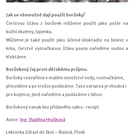
Jak se všemožně dají použít borůvky?
Čerstvou šťávu z borůvek můžeme použít jako potěr na
kožní ekzémy, lupenku.
Můžeme je také použít jako účinné kloktadlo na bolest v
krku, čerstvě vymačkanou šťávu pouze naředíme vodou a
kloktáme.
Borůvkový čaj proti dětskému průjmu.
Borůvky rozvaříme v malém množství vody, rozmačkáme,
přecedíme a po trošce podáváme. Tato varianta je vhodná i
pro kojence, jimž naředíme a podáváme z láhve.
Borůvkový nanuk bez přidaného cukru : recept
Autor:
Ing. Vladěna Hrušková
Lektorka Zdraví do škol – Blatná, Písek