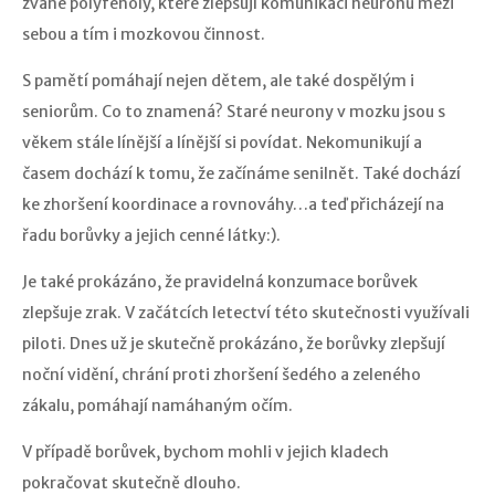
zvané polyfenoly, které zlepšují komunikaci neuronů mezi
sebou a tím i mozkovou činnost.
S pamětí pomáhají nejen dětem, ale také dospělým i
seniorům. Co to znamená? Staré neurony v mozku jsou s
věkem stále línější a línější si povídat. Nekomunikují a
časem dochází k tomu, že začínáme senilnět. Také dochází
ke zhoršení koordinace a rovnováhy…a teď přicházejí na
řadu borůvky a jejich cenné látky:).
Je také prokázáno, že pravidelná konzumace borůvek
zlepšuje zrak. V začátcích letectví této skutečnosti využívali
piloti. Dnes už je skutečně prokázáno, že borůvky zlepšují
noční vidění, chrání proti zhoršení šedého a zeleného
zákalu, pomáhají namáhaným očím.
V případě borůvek, bychom mohli v jejich kladech
pokračovat skutečně dlouho.