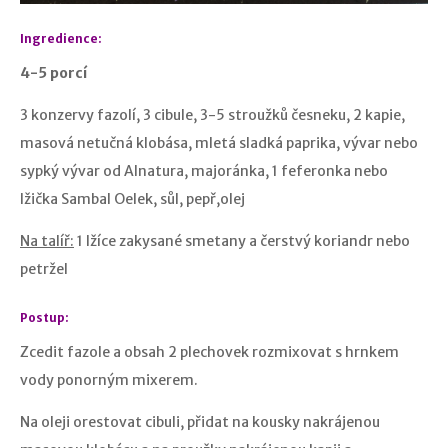
Ingredience:
4-5 porcí
3 konzervy fazolí, 3 cibule, 3-5 stroužků česneku, 2 kapie,
masová netučná klobása, mletá sladká paprika, vývar nebo
sypký vývar od Alnatura, majoránka, 1 feferonka nebo
lžička Sambal Oelek, sůl, pepř,olej
Na talíř:
1 lžíce zakysané smetany a čerstvý koriandr nebo
petržel
Postup:
Zcedit fazole a obsah 2 plechovek rozmixovat s hrnkem
vody ponorným mixerem.
Na oleji orestovat cibuli, přidat na kousky nakrájenou