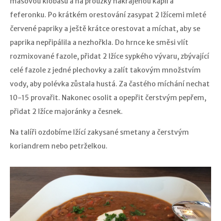
masovou klobásu a na proužky nakrájenou kapii a
feferonku. Po krátkém orestování zasypat 2 lžícemi mleté
červené papriky a ještě krátce orestovat a míchat, aby se
paprika nepřipálila a nezhořkla. Do hrnce ke směsi vlít
rozmixované fazole, přidat 2 lžíce sypkého vývaru, zbývající
celé fazole z jedné plechovky a zalít takovým množstvím
vody, aby polévka zůstala hustá. Za častého míchání nechat
10-15 provařit. Nakonec osolit a opepřit čerstvým pepřem,
přidat 2 lžíce majoránky a česnek.
Na talíři ozdobíme lžící zakysané smetany a čerstvým
koriandrem nebo petrželkou.