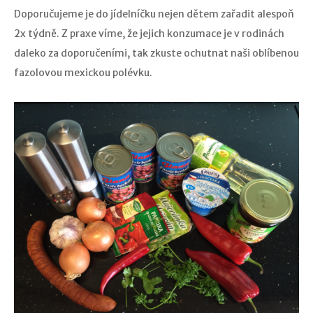
Doporučujeme je do jídelníčku nejen dětem zařadit alespoň
2x týdně. Z praxe víme, že jejich konzumace je v rodinách
daleko za doporučeními, tak zkuste ochutnat naši oblíbenou
fazolovou mexickou polévku.