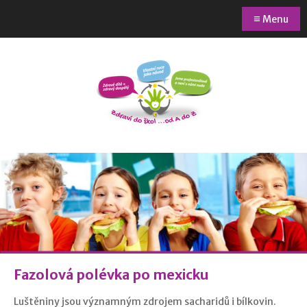
≡
Menu
Fazolová polévka po mexicku
Luštěniny jsou významným zdrojem sacharidů i bílkovin.