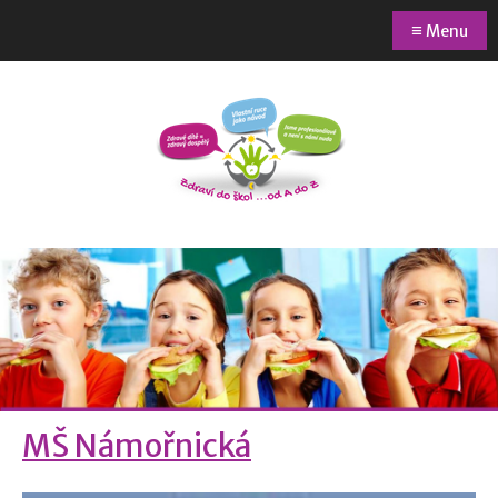
≡
Menu
MŠ Námořnická