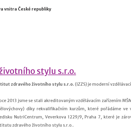
a vnitra České republiky
ivotního stylu s.r.o.
titut zdravého životního stylu s.r.o.
(IZZS) je moderní
vzdělávací
oce 2013 jsme se stali akreditovaným vzdělávacím zařízením MŠM
tělovýchovy) díky rekvalifikačním kurzům, které pořádáme ve
ředisku NutriCentrum, Veverkova 1229/9, Praha 7, které je zá
titutu zdravého životního stylu s.r.o..