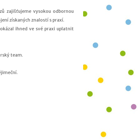
rzů zajišťujeme vysokou odbornou
ení získaných znalostí s praxí.
dokázal ihned ve své praxi uplatnit
torský team.
jimeční.