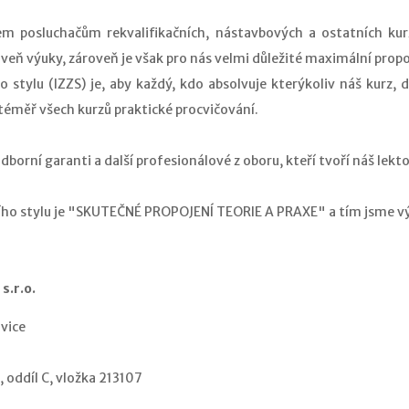
em posluchačům rekvalifikačních, nástavbových a ostatních ku
veň výuky, zároveň je však pro nás velmi důležité maximální propoj
 stylu (IZZS) je, aby každý, kdo absolvuje kterýkoliv náš kurz, 
 téměř všech kurzů praktické procvičování.
dborní garanti a další profesionálové z oboru, kteří tvoří náš lek
ho stylu je "SKUTEČNÉ PROPOJENÍ TEORIE A PRAXE" a tím jsme vý
s.r.o.
vice
 oddíl C, vložka 213107