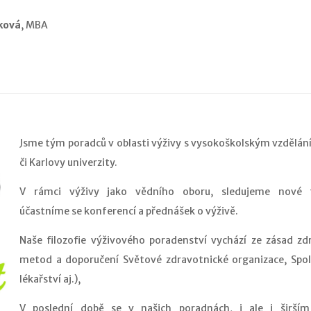
íková
, MBA
Jsme tým poradců v oblasti výživy s vysokoškolským vzdělán
či Karlovy univerzity.
V rámci výživy jako vědního oboru, sledujeme nové t
účastníme se konferencí a přednášek o výživě.
Naše filozofie výživového poradenství vychází ze zásad z
metod a doporučení Světové zdravotnické organizace, Spol
lékařství aj.),
V poslední době se v našich poradnách, i ale i širším