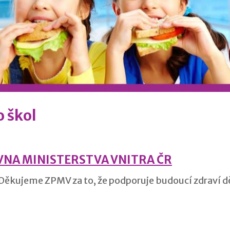
o škol
VNA MINISTERSTVA VNITRA ČR
kujeme ZPMV za to, že podporuje budoucí zdraví dě