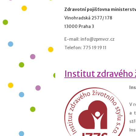
Zdravotní pojišťovna ministerstv
Vinohradská 2577/ 178
13000 Praha 3
E-mail: info@zpmvcr.cz
Telefon: 775 19 19 11
Institut zdravého ž
Ins
V r
a 
st
Ins