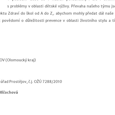
s problémy v oblasti dětské výživy. Převaha našeho týmu 
ojektu Zdraví do škol od A do Z,. abychom mohly předat dál naše
t povědomí o důležitosti prevence v oblasti životního stylu a t
OV (Olomoucký kraj)
 úřad Prostějov, č.j. OŽÚ 7288/2010
 Mlčochová