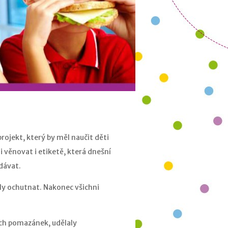
rojekt, který by měl naučit děti
 věnovat i etiketě, která dnešní
odávat.
ěly ochutnat. Nakonec všichni
ylých pomazánek, udělaly