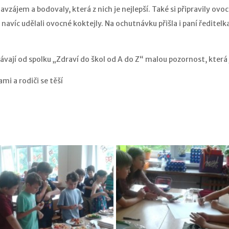
vzájem a bodovaly, která z nich je nejlepší. Také si připravily ovoc
 navíc udělali ovocné koktejly. Na ochutnávku přišla i paní ředitel
ají od spolku „Zdraví do škol od A do Z“ malou pozornost, která
ami a rodiči se těší