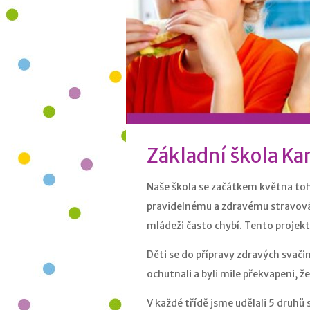
Základní škola K
Naše škola se začátkem května toho
pravidelnému a zdravému stravován
mládeži často chybí. Tento projekt
Děti se do přípravy zdravých svači
ochutnali a byli mile překvapeni, ž
V každé třídě jsme udělali 5 druhů s