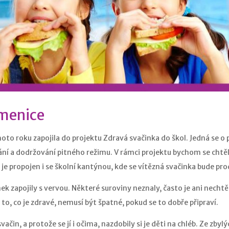
amenice
to roku zapojila do projektu Zdravá svačinka do škol. Jedná se o p
í a dodržování pitného režimu. V rámci projektu bychom se chtěli
 je propojen i se školní kantýnou, kde se vítězná svačinka bude pr
nek zapojily s vervou. Některé suroviny neznaly, často je ani necht
e to, co je zdravé, nemusí být špatné, pokud se to dobře připraví.
vačin, a protože se jí i očima, nazdobily si je děti na chléb. Ze zb