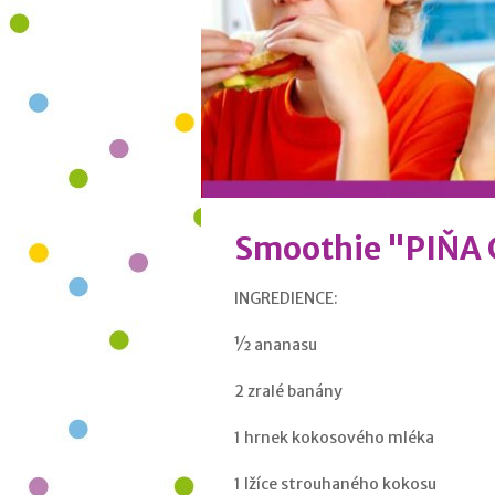
Smoothie "PIŇA
INGREDIENCE:
½ ananasu
2 zralé banány
1 hrnek kokosového mléka
1 lžíce strouhaného kokosu