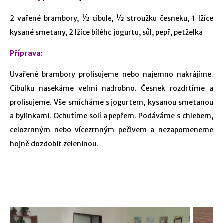
2 vařené brambory, ½ cibule, ½ stroužku česneku, 1 lžíce
kysané smetany, 2 lžíce bílého jogurtu, sůl, pepř, petželka
Příprava:
Uvařené brambory prolisujeme nebo najemno nakrájíme.
Cibulku nasekáme velmi nadrobno. Česnek rozdrtíme a
prolisujeme. Vše smícháme s jogurtem, kysanou smetanou
a bylinkami. Ochutíme solí a pepřem. Podáváme s chlebem,
celozrnným nebo vícezrnným pečivem a nezapomeneme
hojně dozdobit zeleninou.