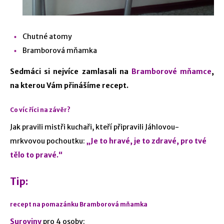
Chutné atomy
Bramborová mňamka
Sedmáci si nejvíce zamlasali na
Bramborové mňamce
,
na kterou Vám přinášíme recept.
Co víc říci na závěr?
Jak pravili mistři kuchaři, kteří připravili Jáhlovou-
mrkvovou pochoutku:
„Je to hravé, je to zdravé, pro tvé
tělo to pravé.“
Tip:
recept na pomazánku Bramborová mňamka
Suroviny
pro 4 osoby: