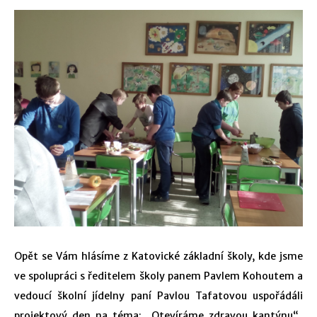
Opět se Vám hlásíme z Katovické základní školy, kde jsme
ve spolupráci s ředitelem školy panem Pavlem Kohoutem a
vedoucí školní jídelny paní Pavlou Tafatovou uspořádáli
projektový den na téma: „Otevíráme zdravou kantýnu“.