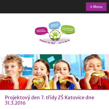
≡
Menu
Projektový den 7. třídy ZŠ Katovice dne
31.3.2016