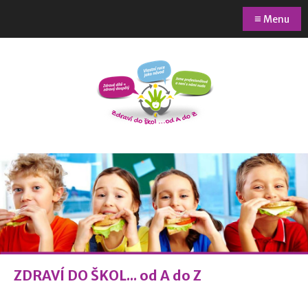
≡
Menu
ZDRAVÍ DO ŠKOL... od A do Z​