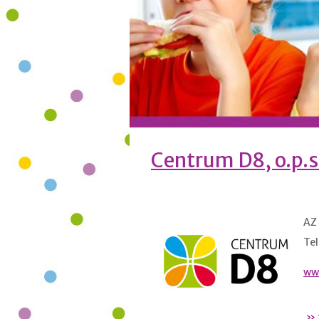
Centrum D8, o.p.s
AZ 
Tel
ww
» 