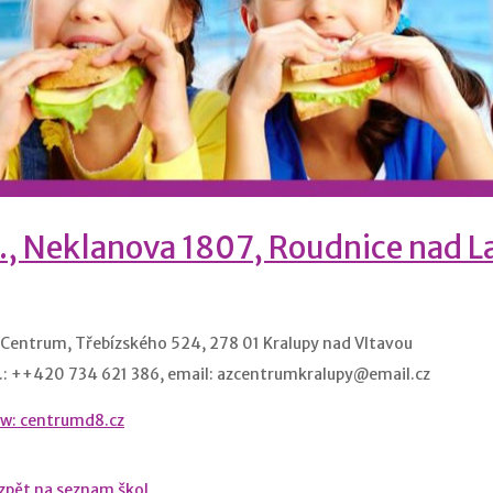
., Neklanova 1807, Roudnice nad 
Centrum, Třebízského 524, 278 01 Kralupy nad Vltavou
.: ++420 734 621 386, email: azcentrumkralupy@email.cz
w: centrumd8.cz
zpět na seznam škol