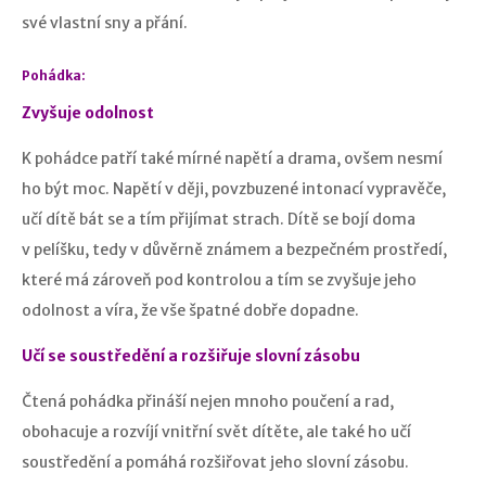
své vlastní sny a přání.
Pohádka:
Zvyšuje odolnost
K pohádce patří také mírné napětí a drama, ovšem nesmí
ho být moc. Napětí v ději, povzbuzené intonací vypravěče,
učí dítě bát se a tím přijímat strach. Dítě se bojí doma
v pelíšku, tedy v důvěrně známem a bezpečném prostředí,
které má zároveň pod kontrolou a tím se zvyšuje jeho
odolnost a víra, že vše špatné dobře dopadne.
Učí se soustředění a rozšiřuje slovní zásobu
Čtená pohádka přináší nejen mnoho poučení a rad,
obohacuje a rozvíjí vnitřní svět dítěte, ale také ho učí
soustředění a pomáhá rozšiřovat jeho slovní zásobu.