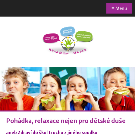
≡
Menu
Pohádka, relaxace nejen pro dětské duše
aneb Zdraví do škol trochu z jiného soudku