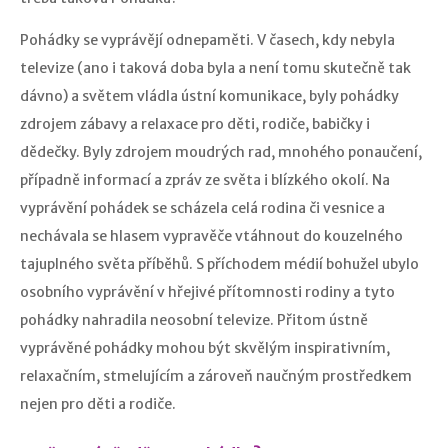
Pohádky se vyprávějí odnepaměti. V časech, kdy nebyla
televize (ano i taková doba byla a není tomu skutečně tak
dávno) a světem vládla ústní komunikace, byly pohádky
zdrojem zábavy a relaxace pro děti, rodiče, babičky i
dědečky. Byly zdrojem moudrých rad, mnohého ponaučení,
případně informací a zpráv ze světa i blízkého okolí. Na
vyprávění pohádek se scházela celá rodina či vesnice a
nechávala se hlasem vypravěče vtáhnout do kouzelného
tajuplného světa příběhů. S příchodem médií bohužel ubylo
osobního vyprávění v hřejivé přítomnosti rodiny a tyto
pohádky nahradila neosobní televize. Přitom ústně
vyprávěné pohádky mohou být skvělým inspirativním,
relaxačním, stmelujícím a zároveň naučným prostředkem
nejen pro děti a rodiče.