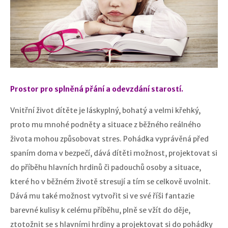
Prostor pro splněná přání a odevzdání starostí.
Vnitřní život dítěte je láskyplný, bohatý a velmi křehký,
proto mu mnohé podněty a situace z běžného reálného
života mohou způsobovat stres. Pohádka vyprávěná před
spaním doma v bezpečí, dává dítěti možnost, projektovat si
do příběhu hlavních hrdinů či padouchů osoby a situace,
které ho v běžném životě stresují a tím se celkově uvolnit.
Dává mu také možnost vytvořit si ve své říši fantazie
barevné kulisy k celému příběhu, plně se vžít do děje,
ztotožnit se s hlavními hrdiny a projektovat si do pohádky