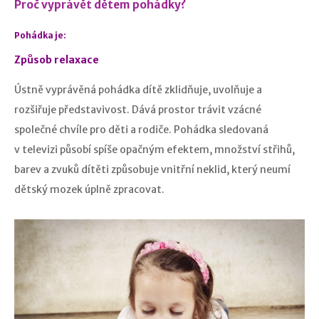
Proč vyprávět dětem pohádky?
Pohádka je:
Způsob relaxace
Ústně vyprávěná pohádka dítě zklidňuje, uvolňuje a
rozšiřuje představivost. Dává prostor trávit vzácné
společné chvíle pro děti a rodiče. Pohádka sledovaná
v televizi působí spíše opačným efektem, množství střihů,
barev a zvuků dítěti způsobuje vnitřní neklid, který neumí
dětský mozek úplně zpracovat.