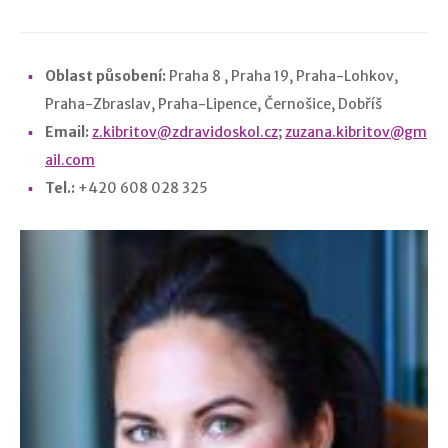
Oblast působení:
Praha 8 , Praha 19, Praha-Lohkov,
Praha-Zbraslav, Praha-Lipence, Černošice, Dobříš
Email:
z.kibritov@zdravidoskol.cz
;
zuzana.kibritov@gm
ail.com
Tel.:
+420 608 028 325