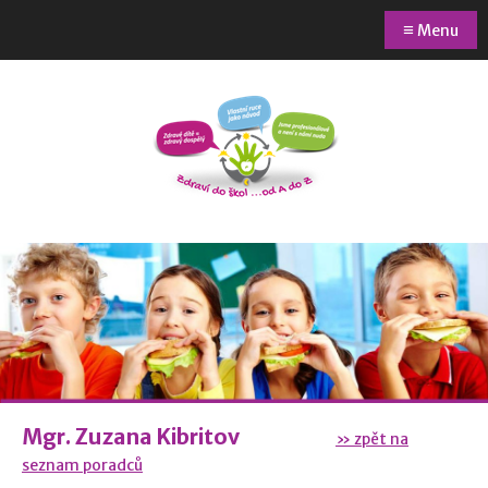
≡
Menu
Mgr. Zuzana Kibritov
» zpět na
seznam poradců