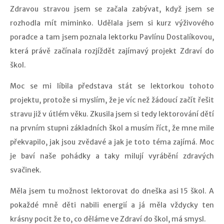
Zdravou stravou jsem se začala zabývat, když jsem se
rozhodla mít miminko. Udělala jsem si kurz výživového
poradce a tam jsem poznala lektorku Pavlínu Dostalíkovou,
která právě začínala rozjíždět zajímavý projekt Zdraví do
škol.
Moc se mi líbila představa stát se lektorkou tohoto
projektu, protože si myslím, že je víc než žádoucí začít řešit
stravu již v útlém věku. Zkusila jsem si tedy lektorování dětí
na prvním stupni základních škol a musím říct, že mne mile
překvapilo, jak jsou zvědavé a jak je toto téma zajímá. Moc
je baví naše pohádky a taky milují vyrábění zdravých
svačinek.
Měla jsem tu možnost lektorovat do dneška asi 15 škol. A
pokaždé mně děti nabili energií a já měla vždycky ten
krásny pocit že to, co děláme ve Zdraví do škol, má smysl.