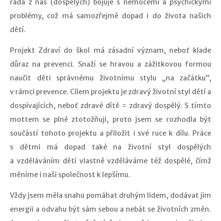
řada z nás (dospělých) bojuje s nemocemi a psychickými
problémy, což má samozřejmě dopad i do života našich
dětí.
Projekt Zdraví do škol má zásadní význam, neboť klade
důraz na prevenci. Snaží se hravou a zážitkovou formou
naučit děti správnému životnímu stylu „na začátku“,
v rámci prevence. Cílem projektu je zdravý životní styl dětí a
dospívajících, neboť zdravé dítě = zdravý dospělý. S tímto
mottem se plně ztotožňuji, proto jsem se rozhodla být
součástí tohoto projektu a přiložit i své ruce k dílu. Práce
s dětmi má dopad také na životní styl dospělých
a vzděláváním dětí vlastně vzděláváme též dospělé, čímž
měníme i naši společnost k lepšímu.
Vždy jsem měla snahu pomáhat druhým lidem, dodávat jim
energii a odvahu být sám sebou a nebát se životních změn.