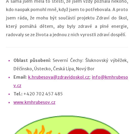
A sama jsem měla to štěstí, že jsem vždy poznala někoho,
kdo naopak pomohl mně, když jsem to potřebovala. A proto
jsem ráda, že mohu být součástí projektu Zdraví do škol,
který pomáhá dětem, aby byly zdravé a plné energie,
radovaly se ze života a jednou z nich vyrostli zdraví dospělí.
Oblast působení:
Severní Čechy: Šluknovský výběžek,
Děčínsko, Ústecko, Česká Lípa, Nový Bor
Email:
k.hrubesova@zdravidoskol.cz
;
info@kmhrubeso
v.cz
Tel.:
+420 702 457 485
www.kmhrubesov.cz