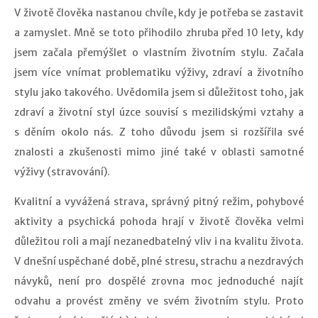
V životě člověka nastanou chvíle, kdy je potřeba se zastavit
a zamyslet. Mně se toto přihodilo zhruba před 10 lety, kdy
jsem začala přemýšlet o vlastním životním stylu. Začala
jsem více vnímat problematiku výživy, zdraví a životního
stylu jako takového. Uvědomila jsem si důležitost toho, jak
zdraví a životní styl úzce souvisí s mezilidskými vztahy a
s děním okolo nás. Z toho důvodu jsem si rozšířila své
znalosti a zkušenosti mimo jiné také v oblasti samotné
výživy (stravování).
Kvalitní a vyvážená strava, správný pitný režim, pohybové
aktivity a psychická pohoda hrají v životě člověka velmi
důležitou roli a mají nezanedbatelný vliv i na kvalitu života.
V dnešní uspěchané době, plné stresu, strachu a nezdravých
návyků, není pro dospělé zrovna moc jednoduché najít
odvahu a provést změny ve svém životním stylu. Proto