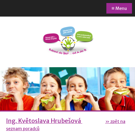
≡
Menu
Ing. Květoslava Hrubešová
» zpět na
seznam poradců