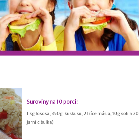
m
Suroviny na 10 porci:
1 kg lososa, 350g kuskusu, 2 lžíce másla, 10g soli a 2
jarní cibulka)