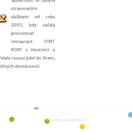
Společnost se zabývá
stravovacími
službami od roku
2005, kdy začala
provozovat
restaurant FORT
ROXY v Hostivici u
idala rozvoz jídel do firem,
otlivých domácností.
Vytvořeno na
Webmium