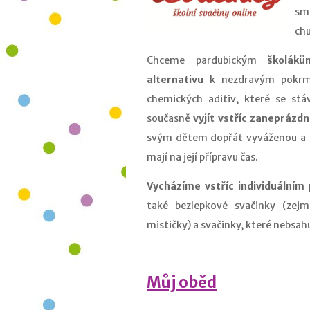
sm
chu
Chceme pardubickým
školák
alternativu
k nezdravým pokrmů
chemických aditiv, které se stáv
současně
vyjít vstříc zanepráz
svým dětem dopřát vyváženou a kv
mají na její přípravu čas.
Vycházíme vstříc individuálním
také bezlepkové svačinky (zej
mističky) a svačinky, které nebsah
Můj oběd