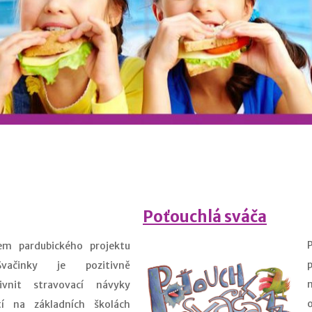
Poťouchlá sváča
lem pardubického projektu
Svačinky je pozitivně
livnit stravovací návyky
tí na základních školách