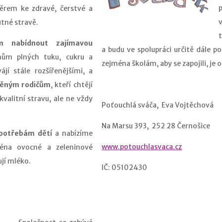
ěrem ke zdravé, čerstvé a
tné stravě.
t
ům nabídnout zajímavou
a budu ve spolupráci určitě dále po
m plných tuku, cukru a
zejména školám, aby se zapojili, je 
ájí stále rozšířenějšími, a
dněným rodičům
, kteří chtějí
alitní stravu, ale ne vždy
Poťouchlá sváča, Eva Vojtěchová
Na Marsu 393, 252 28 Černošice
 potřebám dětí
a nabízíme
www.potouchlasvaca.cz
ména ovocné a zeleninové
ují mléko.
IČ: 05102430