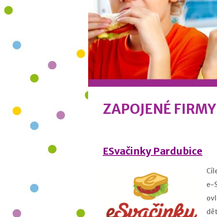
ZAPOJENÉ FIRMY
ESvačinky Pardubice
Cí
e-
ov
dě