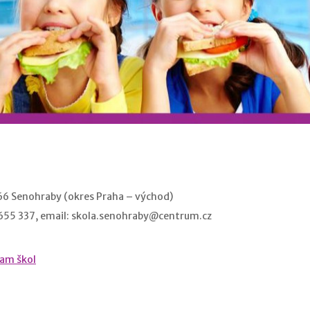
 66 Senohraby (okres Praha – východ)
655 337, email: skola.senohraby@centrum.cz
nam škol