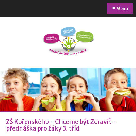
≡
Menu
ZŠ Kořenského - Chceme být Zdraví? -
přednáška pro žáky 3. tříd