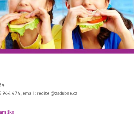
 84
5 964 474, email :
reditel@zsdubne.cz
nam škol