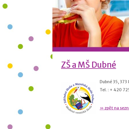
ZŠ a MŠ Dubné
Dubné 35, 373
Tel. : + 420 72
» zpět na sez