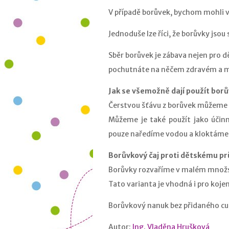
V případě borůvek, bychom mohli v
Jednoduše lze říci, že borůvky jso
Sběr borůvek je zábava nejen pro d
pochutnáte na něčem zdravém a 
Jak se všemožně dají použít borů
Čerstvou šťávu z borůvek můžeme p
Můžeme je také použít jako účin
pouze naředíme vodou a kloktáme
Borůvkový čaj proti dětskému pr
Borůvky rozvaříme v malém množs
Tato varianta je vhodná i pro koje
Borůvkový nanuk bez přidaného cuk
Autor:
Ing. Vladěna Hrušková