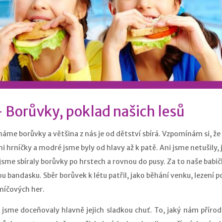
- Borůvky, poklad našich lesů
náme borůvky a většina z nás je od dětství sbírá. Vzpomínám si, že 
 hrníčky a modré jsme byly od hlavy až k patě. Ani jsme netušily, 
sme sbíraly borůvky po hrstech a rovnou do pusy. Za to naše babičk
u bandasku. Sběr borůvek k létu patřil, jako běhání venku, lezení p
míčových her.
 jsme doceňovaly hlavně jejich sladkou chuť. To, jaký nám přírod