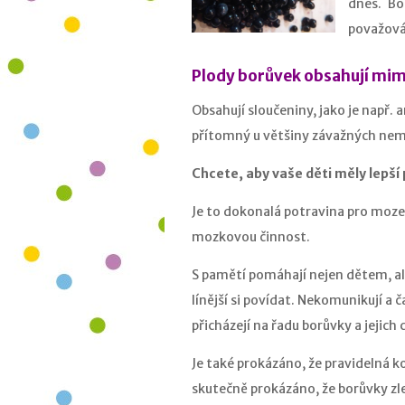
dnes. Bo
považován
Plody borůvek obsahují mim
Obsahují sloučeniny, jako je např. 
přítomný u většiny závažných nemo
Chcete, aby vaše děti měly lepší
Je to dokonalá potravina pro mozek
mozkovou činnost.
S pamětí pomáhají nejen dětem, al
línější si povídat. Nekomunikují 
přicházejí na řadu borůvky a jejich 
Je také prokázáno, že pravidelná ko
skutečně prokázáno, že borůvky zl