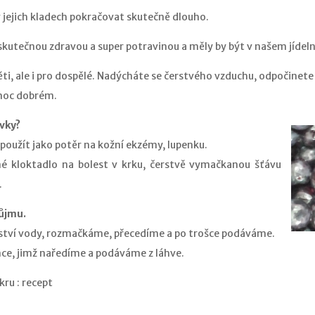
 jejich kladech pokračovat skutečně dlouho.
u skutečnou zdravou a super potravinou a měly by být v našem jídel
ěti, ale i pro dospělé. Nadýcháte se čerstvého vzduchu, odpočinete 
moc dobrém.
vky?
oužít jako potěr na kožní ekzémy, lupenku.
né kloktadlo na bolest v krku, čerstvě vymačkanou šťávu
.
ůjmu.
tví vody, rozmačkáme, přecedíme a po trošce podáváme.
nce, jimž naředíme a podáváme z láhve.
ru : recept