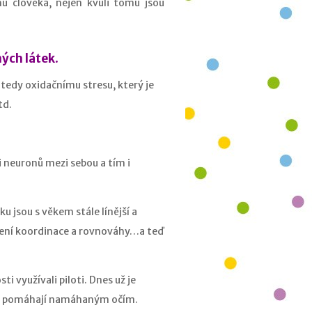
hů člověka, nejen kvůli tomu jsou
ných látek
.
 tedy oxidačnímu stresu, který je
td.
i neuronů mezi sebou a tím i
 jsou s věkem stále línější a
ršení koordinace a rovnováhy…a teď
i využívali piloti. Dnes už je
alu, pomáhají namáhaným očím.