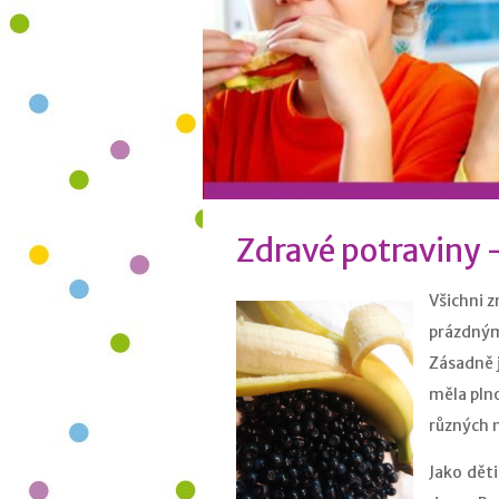
Zdravé potraviny 
V
šichni z
prázdnými
Zásadně j
měla plno
různých 
Jako děti