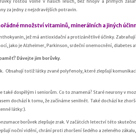
růvky rostou volně v našich lesích, bez hnojiv a přímých zása
y za jedny z nejzdravějších potravin.
ořádné množství vitaminů, minerálních a jiných účin
anthokyanin, jež má antioxidační a protizánětlivé účinky. Zabraňují
cí, jako je Alzheimer, Parkinson, srdeční onemocnění, diabetes a
 paměť? Dávejte jim borůvky
.
. Obsahují totiž látky zvané polyfenoly, které zlepšují komunikac
e také dospělým i seniorům. Co to znamená? Staré neurony v mozku
a časem dochází k tomu, že začínáme senilnět. Také dochází ke zho
cenné látky:).
nzumace borůvek zlepšuje zrak. V začátcích letectví této skutečnost
epšují noční vidění, chrání proti zhoršení šedého a zeleného zák