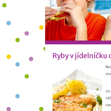
Ryby v jídelníčku 
Ned
ste
Pr
st
té
ne