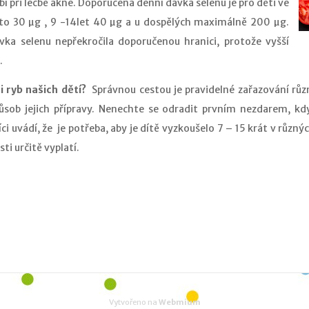
obí při léčbě akné. Doporučená denní dávka selenu je pro děti ve
e to 30 µg , 9 -14let 40 µg a u dospělých maximálně 200 µg.
ávka selenu nepřekročila doporučenou hranici, protože vyšší
.
 ryb našich dětí?
Správnou cestou je pravidelné zařazování různ
sob jejich přípravy. Nenechte se odradit prvním nezdarem, kd
ci uvádí, že je potřeba, aby je dítě vyzkoušelo 7 – 15 krát v různ
sti určitě vyplatí.
Vytvořeno na
Webmium