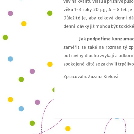
vliv na kvalitu vlasů a příznivě půs
věku 1-3 roky 20 µg, 4 – 8 let j
Důležité je, aby celková denní d
denní dávky již mohou být toxické
Jak podpoříme konzumaci
zaměřit se také na rozmanitý způ
potraviny dlouho zvykají a odborní
spokojené dítě se za chvíli trpělivo
Zpracovala: Zuzana Kielová