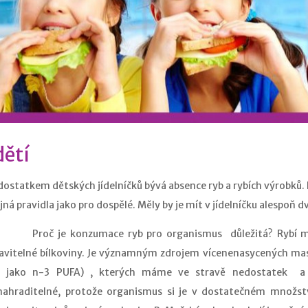
dětí
ostatkem dětských jídelníčků bývá absence ryb a rybích výrobků. 
jná pravidla jako pro dospělé. Měly by je mít v jídelníčku alespoň 
oč je konzumace ryb pro organismus důležitá? Rybí maso 
ravitelné bílkoviny. Je významným zdrojem vícenenasycených m
ž jako n-3 PUFA) , kterých máme ve stravě nedostatek a 
nahraditelné, protože organismus si je v dostatečném množst