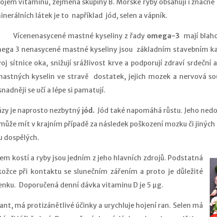
ojem vitaminů, zejména skupiny B. Mořské ryby obsahují i značné
inerálních látek je to například jód, selen a vápník.
cenenasycené mastné kyseliny z řady
omega-3
mají blaho
ega 3 nenasycené mastné kyseliny jsou základním stavebním k
oj sítnice oka, snižují srážlivost krve a podporují zdraví srdeční 
tných kyselin ve stravě dostatek, jejich mozek a nervová so
snadněji se učí a lépe si pamatují.
zy je naprosto nezbytný
jód.
Jód také napomáhá růstu. Jeho nedo
 může mít v krajním případě za následek poškození mozku či jinýc
u dospělých.
tem kostí a ryby jsou jedním z jeho hlavních zdrojů. Podstatná
kožce při kontaktu se slunečním zářením a proto je důležité
nku. Doporučená denní dávka vitaminu D je 5 µg.
nt, má protizánětlivé účinky a urychluje hojení ran. Selen má