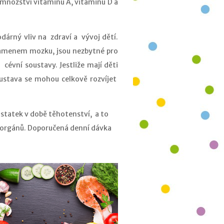
 množství vitaminu A, vitaminu D a
dárný vliv na zdraví a vývoj dětí.
amenem mozku, jsou nezbytné pro
a cévní soustavy. Jestliže mají děti
ustava se mohou celkově rozvíjet
statek v době těhotenství, a to
h orgánů. Doporučená denní dávka