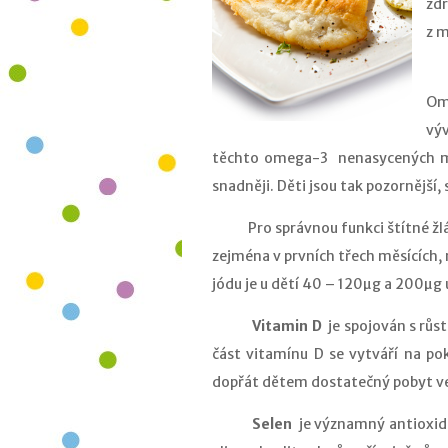
zdr
z m
Ví
Om
výv
těchto omega-3 nenasycených mas
snadněji. Děti jsou tak pozornější, 
Pro správnou funkci štítné žlá
zejména v prvních třech měsících,
jódu je u dětí 40 – 120µg a 200µg 
Vitamin D
je spojován s růs
část vitamínu D se vytváří na po
dopřát dětem dostatečný pobyt ve
Selen
je významný antioxida