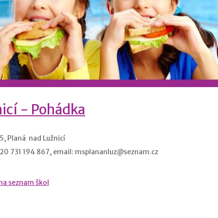
icí - Pohádka
5, Planá nad Lužnicí
420 731 194 867, email: msplananluz@seznam.cz
na seznam škol