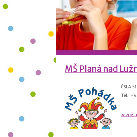
MŠ Planá nad Lužn
ČSLA 51
Tel.: +
» zpět 