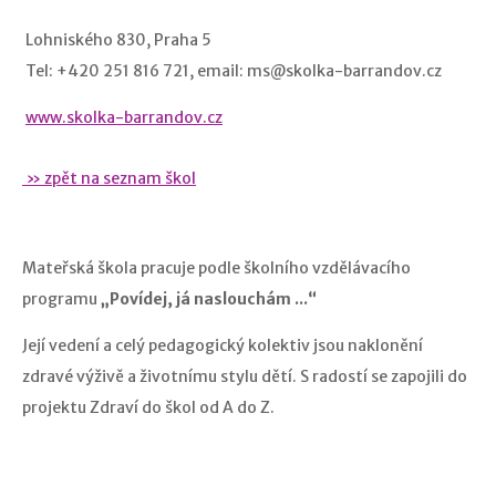
Lohniského 830, Praha 5
Tel: +420 251 816 721, email: ms@skolka-barrandov.cz
www.skolka-barrandov.cz
» zpět na seznam škol
Mateřská škola pracuje podle školního vzdělávacího
programu
„Povídej, já naslouchám ...“
Její vedení a celý pedagogický kolektiv jsou naklonění
zdravé výživě a životnímu stylu dětí. S radostí se zapojili do
projektu Zdraví do škol od A do Z.