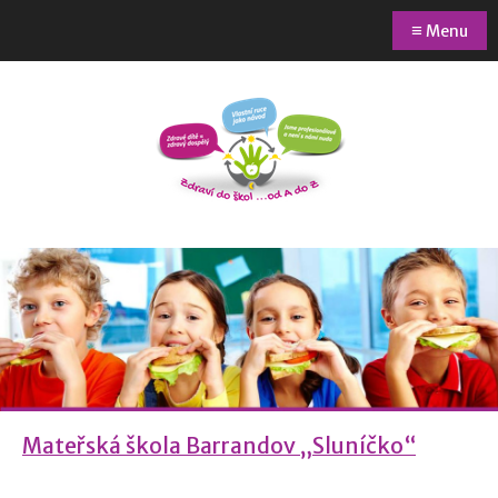
≡
Menu
Mateřská škola Barrandov „Sluníčko“