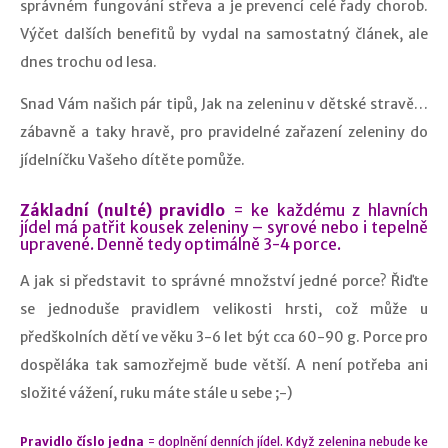
správném fungování střeva a je prevencí celé řady chorob.
Výčet dalších benefitů by vydal na samostatný článek, ale
dnes trochu od lesa.
Snad Vám našich pár tipů, Jak na zeleninu v dětské stravě…
zábavně a taky hravě, pro pravidelné zařazení zeleniny do
jídelníčku Vašeho dítěte pomůže.
Základní (nulté) pravidlo
= ke každému z hlavních
jídel má patřit kousek zeleniny – syrové nebo i tepelně
upravené. Denně tedy optimálně 3-4 porce.
A jak si představit to správné množství jedné porce? Řiďte
se jednoduše pravidlem velikosti hrsti, což může u
předškolních dětí ve věku 3-6 let být cca 60-90 g. Porce pro
dospěláka tak samozřejmě bude větší. A není potřeba ani
složité vážení, ruku máte stále u sebe ;-)
Pravidlo číslo jedna
= doplnění denních jídel. Když zelenina nebude ke