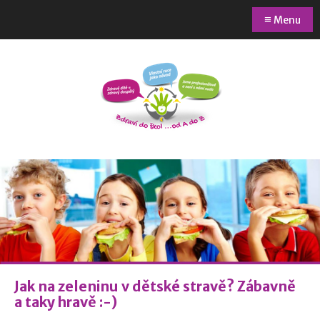
≡
Menu
Jak na zeleninu v dětské stravě? Zábavně
a taky hravě :-)