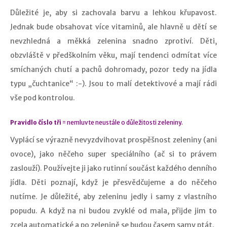
Důležité je, aby si zachovala barvu a lehkou křupavost.
Jednak bude obsahovat více vitaminů, ale hlavně u dětí se
nevzhledná a měkká zelenina snadno zprotiví. Děti,
obzvláště v předškolním věku, mají tendenci odmítat více
smíchaných chutí a pachů dohromady, pozor tedy na jídla
typu „čuchtanice“ :-). Jsou to malí detektivové a mají rádi
vše pod kontrolou.
Pravidlo číslo tři
= nemluvte neustále o důležitosti zeleniny.
Vyplácí se výrazně nevyzdvihovat prospěšnost zeleniny (ani
ovoce), jako něčeho super speciálního (ač si to právem
zaslouží). Používejte ji jako rutinní součást každého denního
jídla. Děti poznají, když je přesvědčujeme a do něčeho
nutíme. Je důležité, aby zeleninu jedly i samy z vlastního
popudu. A když na ni budou zvyklé od mala, přijde jim to
zcela automatické a po zelenině se budou časem samy ptát.