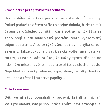
Pravidlo číslo pět
= pravidlo tří až pěti barev
Hodně důležitá je také pestrost ve volbě druhů zeleniny.
Pokud podáváte dětem stále to stejné dokola, bude to mít
časem za důsledek odmítání dané potraviny. Zkrátka se
toho přejí a pak bude velký problém tento vybudovaný
odpor odstranit. A to se týká všech potravin a týká se to i
zeleniny. Takže pokud je u vás klasická volba rajče, paprika,
mrkev, zkuste si dát za úkol, že každý týden přibude do
jídelníčku něco „nového“ nebo prostě to, co dlouho nebylo.
Například ředkvičky, okurka, řepa, dýně, fazolky, květák,
kedlubna a třeba i jiná barva papriky…
Co říct závěrem?
Děti velmi rády pomáhají v kuchyni, krájejí a míchají.
Využijte období, kdy je spolupráce s Vámi baví a zapojte je.