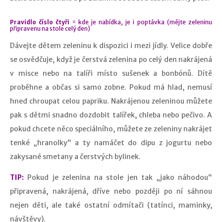
Pravidlo číslo čtyři
= kde je nabídka, je i poptávka (mějte zeleninu
připravenu na stole celý den)
Dávejte dětem zeleninu k dispozici i mezi jídly. Velice dobře
se osvědčuje, když je čerstvá zelenina po celý den nakrájená
v misce nebo na talíři místo sušenek a bonbónů. Dítě
proběhne a občas si samo zobne. Pokud má hlad, nemusí
hned chroupat celou papriku. Nakrájenou zeleninou můžete
pak s dětmi snadno dozdobit talířek, chleba nebo pečivo. A
pokud chcete něco speciálního, můžete ze zeleniny nakrájet
tenké „hranolky“ a ty namáčet do dipu z jogurtu nebo
zakysané smetany a čerstvých bylinek.
TIP:
Pokud je zelenina na stole jen tak „jako náhodou“
připravená, nakrájená, dříve nebo později po ní sáhnou
nejen děti, ale také ostatní odmítači (tatínci, maminky,
návštěvy).