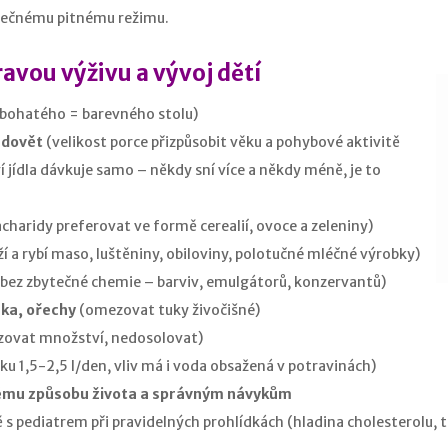
tečnému pitnému režimu.
ravou výživu a vývoj dětí
 bohatého = barevného stolu)
adovět
(velikost porce přizpůsobit věku a pohybové aktivitě
í jídla dávkuje samo – někdy sní více a někdy méně, je to
charidy preferovat ve formě cerealií, ovoce a zeleniny)
í a rybí maso, luštěniny, obiloviny, polotučné mléčné výrobky)
(bez zbytečné chemie – barviv, emulgátorů, konzervantů)
nka, ořechy
(omezovat tuky živočišné)
ovat množství, nedosolovat)
ku 1,5-2,5 l/den, vliv má i voda obsažená v potravinách)
vému způsobu života a správným návykům
 s pediatrem při pravidelných prohlídkách (hladina cholesterolu, tu