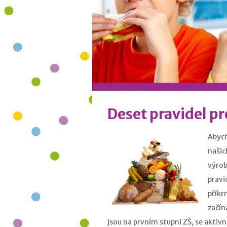
Deset pravidel pr
Abych
našic
výrob
pravi
příkr
začín
jsou na prvním stupni ZŠ, se aktiv