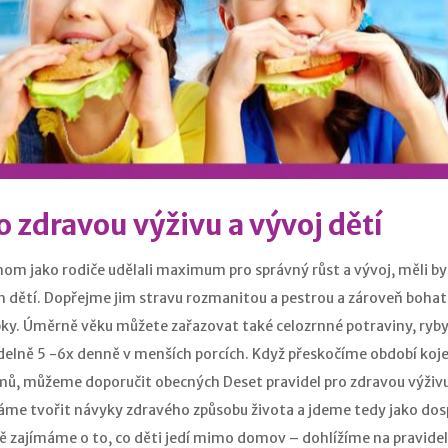
o zdravou výživu a vývoj dětí
om jako rodiče udělali maximum pro správný růst a vývoj, měli by
h dětí. Dopřejme jim stravu rozmanitou a pestrou a zároveň bohat
ky. Úměrně věku můžete zařazovat také celozrnné potraviny, ryby, 
delně 5 -6x denně v menších porcích. Když přeskočíme období koje
mů, můžeme doporučit obecných Deset pravidel pro zdravou výživu 
áme tvořit návyky zdravého způsobu života a jdeme tedy jako dospě
ně zajímáme o to, co děti jedí mimo domov – dohlížíme na pravidelno