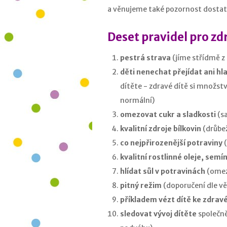
a věnujeme také pozornost dosta
Deset pravidel pro zd
pestrá strava
(jíme střídmě z
děti nenechat přejídat ani hl
dítěte - zdravé dítě si množstv
normální)
omezovat cukr a sladkosti
(sa
kvalitní zdroje bílkovin
(drůbež
co nejpřirozenější potraviny
kvalitní rostlinné oleje, semí
hlídat sůl v potravinách
(omez
pitný režim
(doporučení dle vě
příkladem vézt dítě ke zdra
sledovat vývoj dítěte
společně