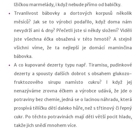
lžičkou marmelády, i když nebude přímo od babičky.
Trvanlivost bábovky a dortových korpusů několik
měsíců? Jak se to výrobci podařilo, když doma nám
nevydrží ani 4 dny? Přečetli jste si někdy složení? Viděli
jste všechna éčka obsažená v této hmotě? A stejně
všichni víme, že ta nejlepší je domácí maminčina
bábovka.
A co kupované dezerty typu např. Tiramisu, pudinkové
dezerty a spousty dalších dobrot s obsahem glukozo-
fruktozového sirupu namísto cukru? I když jej
nenazýváme zrovna éčkem a výrobce udává, že jde o
potraviny bez chemie, jedná se o lacinou náhradu, která
prospívá tělíčku dětí daleko hůře, než s třtinový či řepný
cukr. Po těchto potravinách mají děti větší pocit hladu,
takže jich snědí mnohem více.