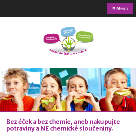
≡
Menu
Bez éček a bez chemie, aneb nakupujte
potraviny a NE chemické sloučeniny.