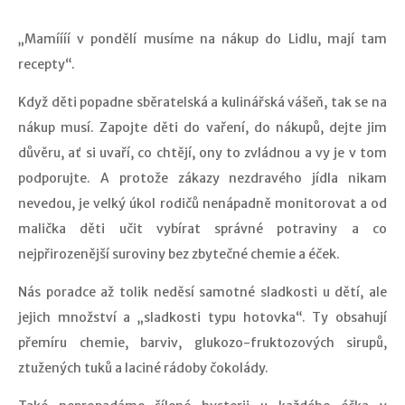
„Mamíííí v pondělí musíme na nákup do Lidlu, mají tam
recepty“.
Když děti popadne sběratelská a kulinářská vášeň, tak se na
nákup musí. Zapojte děti do vaření, do nákupů, dejte jim
důvěru, ať si uvaří, co chtějí, ony to zvládnou a vy je v tom
podporujte. A protože zákazy nezdravého jídla nikam
nevedou, je velký úkol rodičů nenápadně monitorovat a od
malička děti učit vybírat správné potraviny a co
nejpřirozenější suroviny bez zbytečné chemie a éček.
Nás poradce až tolik neděsí samotné sladkosti u dětí, ale
jejich množství a „sladkosti typu hotovka“. Ty obsahují
přemíru chemie, barviv, glukozo-fruktozových sirupů,
ztužených tuků a laciné rádoby čokolády.