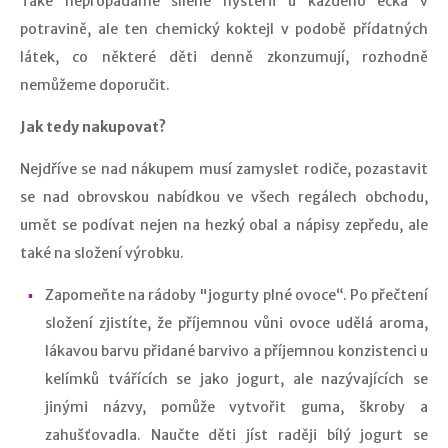
Také nepropadáme šílené hysterii u každého éčka v
potravině, ale ten chemický koktejl v podobě přídatných
látek, co některé děti denně zkonzumují, rozhodně
nemůžeme doporučit.
Jak tedy nakupovat?
Nejdříve se nad nákupem musí zamyslet rodiče, pozastavit
se nad obrovskou nabídkou ve všech regálech obchodu,
umět se podívat nejen na hezký obal a nápisy zepředu, ale
také na složení výrobku.
Zapomeňte na rádoby "jogurty plné ovoce“. Po přečtení
složení zjistíte, že příjemnou vůni ovoce udělá aroma,
lákavou barvu přidané barvivo a příjemnou konzistenci u
kelímků tvářících se jako jogurt, ale nazývajících se
jinými názvy, pomůže vytvořit guma, škroby a
zahušťovadla. Naučte děti jíst raději bílý jogurt se