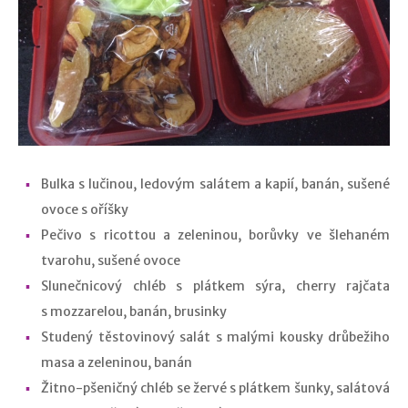
Bulka s lučinou, ledovým salátem a kapií, banán, sušené
ovoce s oříšky
Pečivo s ricottou a zeleninou, borůvky ve šlehaném
tvarohu, sušené ovoce
Slunečnicový chléb s plátkem sýra, cherry rajčata
s mozzarelou, banán, brusinky
Studený těstovinový salát s malými kousky drůbežiho
masa a zeleninou, banán
Žitno-pšeničný chléb se žervé s plátkem šunky, salátová