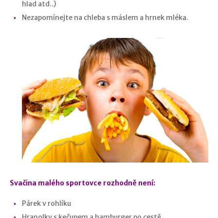
hlad atd..)
Nezapomínejte na chleba s máslem a hrnek mléka.
Svačina malého sportovce rozhodně není:
Párek v rohlíku
Hranolky s kečupem a hamburger po cestě