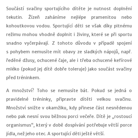
Součástí svačiny sportujícího dítěte je nutnost doplnění
tekutin. Žízeň zaháníme nejlépe pramenitou nebo
kohoutkovou vodou. Sportující děti se však díky pitnému
režimu mohou vhodně doplnit i živiny, které se při sportu
snadno vyčerpávají. Z tohoto důvodu v případě spojení
s pohybem nemusíte mít obavy ze sladkých nápojů, např.
ředěné džusy, ochucené čaje, ale i třeba ochucené kefírové
mléko (pokud jej dítě dobře toleruje) jako součást svačiny
před tréninkem.
A množství? Toho se nemusíte bát. Pokud se jedná o
pravidelné tréninky, připravte dítěti velkou svačinu.
Množství snižte v okamžiku, kdy přinese část nesnědenou
nebo pak nesní svou běžnou porci večeře. Dítě je „rostoucí
organismus“, který v době dospívání potřebuje větší porce
jídla, než jeho otec. A sportující děti ještě větší.