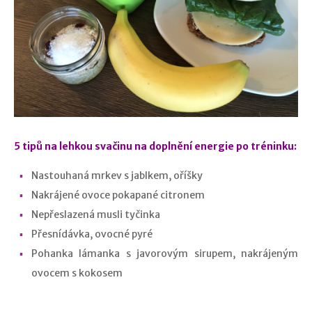
5 tipů na lehkou svačinu na doplnění energie po tréninku:
Nastouhaná mrkev s jablkem, oříšky
Nakrájené ovoce pokapané citronem
Nepřeslazená musli tyčinka
Přesnídávka, ovocné pyré
Pohanka lámanka s javorovým sirupem, nakrájeným
ovocem s kokosem