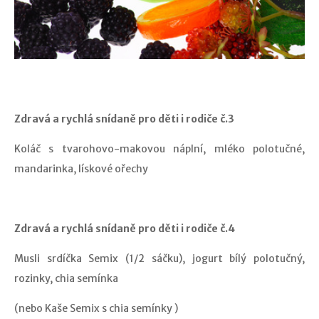
Zdravá a rychlá snídaně pro děti i rodiče č.3
Koláč s tvarohovo-makovou náplní, mléko polotučné,
mandarinka, lískové ořechy
Zdravá a rychlá snídaně pro děti i rodiče č.4
Musli srdíčka Semix (1/2 sáčku), jogurt bílý polotučný,
rozinky, chia semínka
(nebo Kaše Semix s chia semínky )