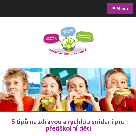
≡
Menu
5 tipů na zdravou a rychlou snídani pro
předškolní děti