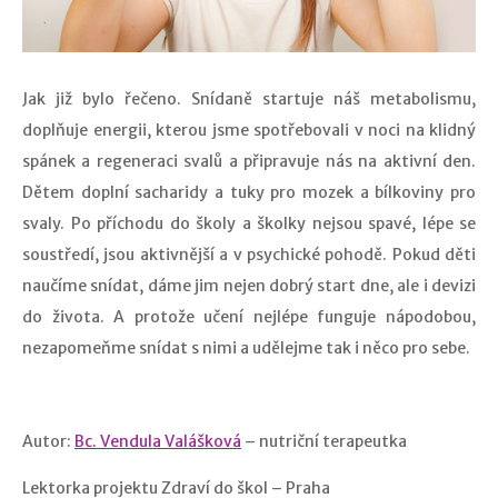
Jak již bylo řečeno. Snídaně startuje náš metabolismu,
doplňuje energii, kterou jsme spotřebovali v noci na klidný
spánek a regeneraci svalů a připravuje nás na aktivní den.
Dětem doplní sacharidy a tuky pro mozek a bílkoviny pro
svaly. Po příchodu do školy a školky nejsou spavé, lépe se
soustředí, jsou aktivnější a v psychické pohodě. Pokud děti
naučíme snídat, dáme jim nejen dobrý start dne, ale i devizi
do života. A protože učení nejlépe funguje nápodobou,
nezapomeňme snídat s nimi a udělejme tak i něco pro sebe.
Autor:
Bc. Vendula Valášková
– nutriční terapeutka
Lektorka projektu Zdraví do škol – Praha