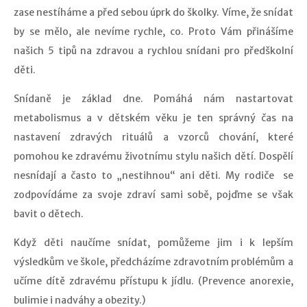
zase nestíháme a před sebou úprk do školky. Víme, že snídat
by se mělo, ale nevíme rychle, co. Proto Vám přinášíme
našich 5 tipů na zdravou a rychlou snídani pro předškolní
děti.
Snídaně je základ dne. Pomáhá nám nastartovat
metabolismus a v dětském věku je ten správný čas na
nastavení zdravých rituálů a vzorců chování, které
pomohou ke zdravému životnímu stylu našich dětí. Dospělí
nesnídají a často to „nestihnou“ ani děti. My rodiče se
zodpovídáme za svoje zdraví sami sobě, pojďme se však
bavit o dětech.
Když děti naučíme snídat, pomůžeme jim i k lepším
výsledkům ve škole, předcházíme zdravotním problémům a
učíme dítě zdravému přístupu k jídlu. (Prevence anorexie,
bulimie i nadváhy a obezity.)