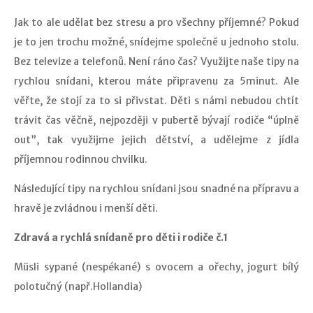
Jak to ale udělat bez stresu a pro všechny příjemné? Pokud
je to jen trochu možné, snídejme společně u jednoho stolu.
Bez televize a telefonů. Není ráno čas? Využijte naše tipy na
rychlou snídani, kterou máte připravenu za 5minut. Ale
věřte, že stojí za to si přivstat. Děti s námi nebudou chtít
trávit čas věčně, nejpozději v pubertě bývají rodiče “úplně
out”, tak využijme jejich dětství, a udělejme z jídla
příjemnou rodinnou chvilku.
Následující tipy na rychlou snídani jsou snadné na přípravu a
hravě je zvládnou i menší děti.
Zdravá a rychlá snídaně pro děti i rodiče č.1
Müsli sypané (nespékané) s ovocem a ořechy, jogurt bílý
polotučný (např.Hollandia)