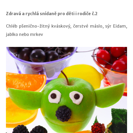
Zdravá a rychlá snídaně pro děti i rodiče č.2
Chléb pšenično-žitný kváskový, čerstvé máslo, sýr Eidam,
jablko nebo mrkev