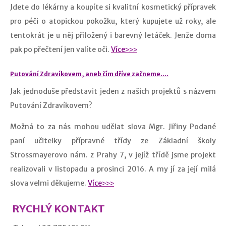
Jdete do lékárny a koupíte si kvalitní kosmetický přípravek
pro péči o atopickou pokožku, který kupujete už roky, ale
tentokrát je u něj přiložený i barevný letáček. Jenže doma
pak po přečtení jen valíte oči.
Více˃˃˃
Putování Zdravíkovem, aneb čím dříve začneme….
​Jak jednoduše představit jeden z našich projektů s názvem
Putování Zdravíkovem?
Možná to za nás mohou udělat slova Mgr. Jiřiny Podané
paní učitelky přípravné třídy ze Základní školy
Strossmayerovo nám. z Prahy 7, v jejíž třídě jsme projekt
realizovali v listopadu a prosinci 2016. A my jí za její milá
slova velmi děkujeme.
Více˃˃˃
RYCHLÝ KONTAKT