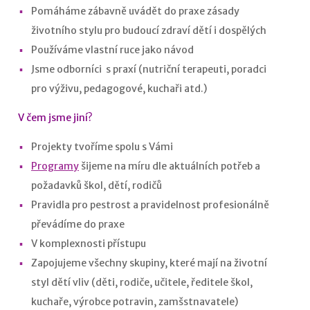
Pomáháme zábavně uvádět do praxe zásady
životního stylu pro budoucí zdraví dětí i dospělých
Používáme vlastní ruce jako návod
Jsme odborníci s praxí (nutriční terapeuti, poradci
pro výživu, pedagogové, kuchaři atd.)
V čem jsme jiní?
Projekty tvoříme spolu s Vámi
Programy
šijeme na míru dle aktuálních potřeb a
požadavků škol, dětí, rodičů
Pravidla pro pestrost a pravidelnost profesionálně
převádíme do praxe
V komplexnosti přístupu
Zapojujeme všechny skupiny, které mají na životní
styl dětí vliv (děti, rodiče, učitele, ředitele škol,
kuchaře, výrobce potravin, zamšstnavatele)