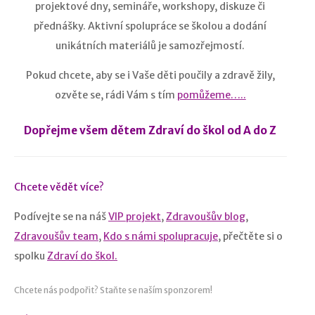
projektové dny, semináře, workshopy, diskuze či
přednášky. Aktivní spolupráce se školou a dodání
unikátních materiálů je samozřejmostí.
Pokud chcete, aby se i Vaše děti poučily a zdravě žily,
ozvěte se, rádi Vám s tím
pomůžeme…..
Dopřejme všem dětem Zdraví do škol od A do Z
Chcete vědět více?
Podívejte se na náš
VIP projekt
,
Zdravoušův blog
,
Zdravoušův team
,
Kdo s námi spolupracuje
, přečtěte si o
spolku
Zdraví do škol.
Chcete nás podpořit? Staňte se naším sponzorem!